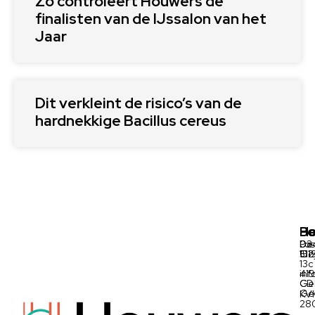
Zo controleert Houwers de
finalisten van de IJssalon van het
Jaar
Dit verkleint de risico’s van de
hardnekkige Bacillus cereus
Ho
Be
Po
03
De
Pos
511
Oo
152
13c
inf
41
Ge
CD
Ge
KV
28