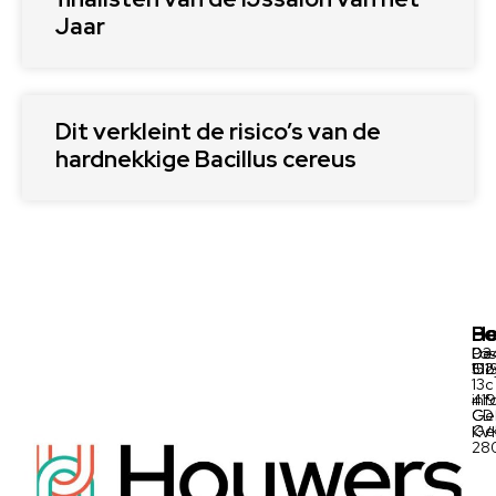
Jaar
Dit verkleint de risico’s van de
hardnekkige Bacillus cereus
Ho
Be
Po
03
De
Pos
511
Oo
152
13c
inf
41
Ge
CD
Ge
KV
28