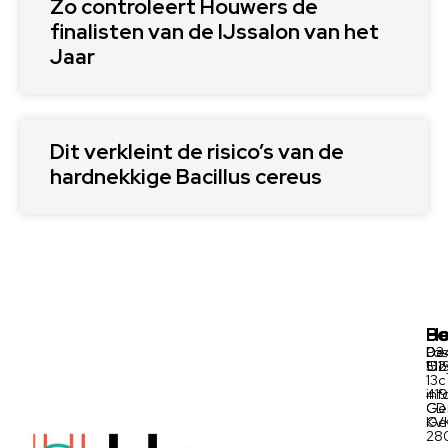
Zo controleert Houwers de
finalisten van de IJssalon van het
Jaar
Dit verkleint de risico’s van de
hardnekkige Bacillus cereus
Ho
Be
Po
03
De
Pos
511
Oo
152
13c
inf
41
Ge
CD
Ge
KV
28